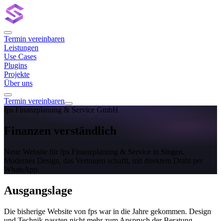
Termin vereinbaren
Leistungen
Use Cases
Plugins
Projekte
Über uns
Termin vereinbaren
fps Finanzplanung & Service GmbH
Finanzen verständlich
Neue Website für fps Finanzplanung & Service in Singen.
Modernes Design, das Vertrauen schafft, mit direktem Draht per
WhatsApp.
Ausgangslage
Die bisherige Website von fps war in die Jahre gekommen. Design
und Technik passten nicht mehr zum Anspruch der Beratung.